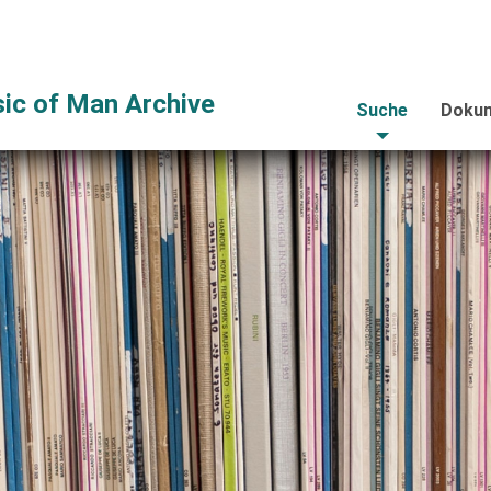
ic of Man Archive
Suche
Dokum