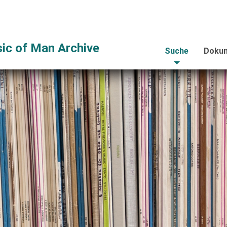
ic of Man Archive
Suche
Dokum