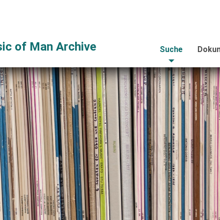
ic of Man Archive
Suche
Dokum