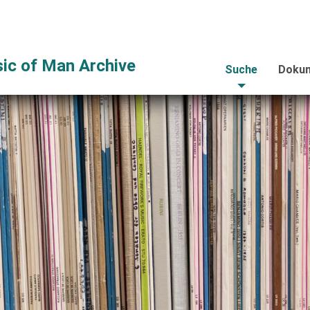
ic of Man Archive
Suche
Dokum