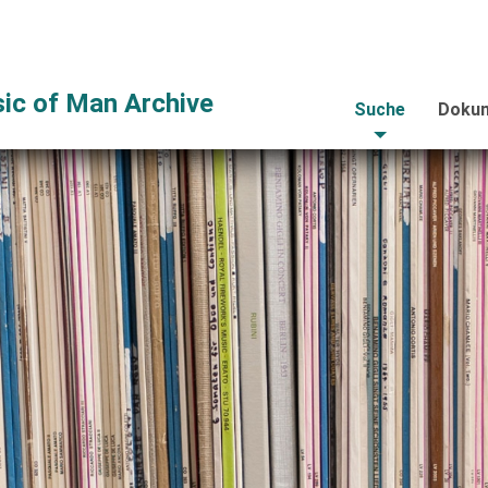
ic of Man Archive
Suche
Dokum