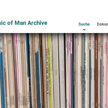
ic of Man Archive
Suche
Dokum