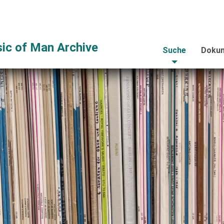
ic of Man Archive
Suche
Dokum