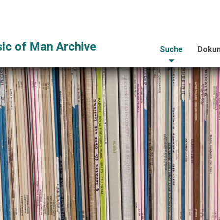
ic of Man Archive
Suche
Dokum