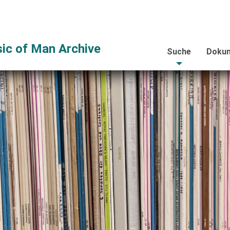
ic of Man Archive
Suche
Dokum