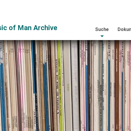
ic of Man Archive
Suche
Dokum