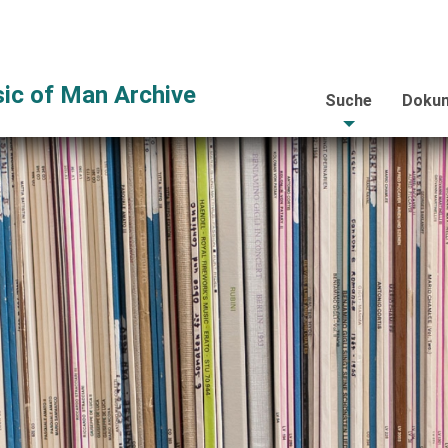
ic of Man Archive
Suche
Dokum