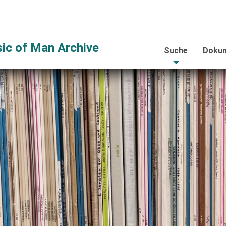
ic of Man Archive
Suche
Dokum