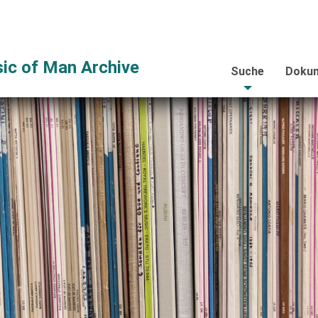
ic of Man Archive
Suche
Dokum