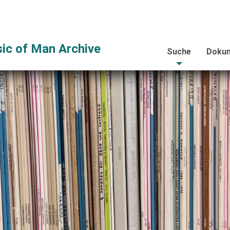
ic of Man Archive
Suche
Dokum