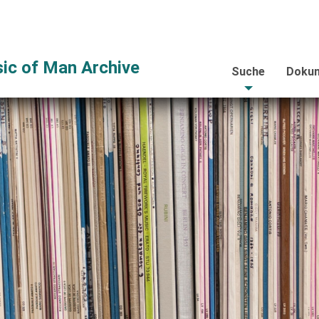
ic of Man Archive
Suche
Dokum